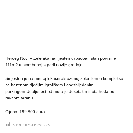
Herceg Novi – Zelenika,namješten dvosoban stan površine
111m2 u stambenoj zgradi novije gradnje.
Smješten je na mirnoj lokaciji okruženoj zelenilom,u kompleksu
sa bazenom,dječijim igralištem i obezbijeđenim
parkingom.Udaljenost od mora je desetak minuta hoda po
ravnom terenu.
Cijena: 199.800 eura.
BROJ PREGLEDA:
228