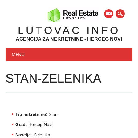
mail
LUTOVAC INFO
AGENCIJA ZA NEKRETNINE - HERCEG NOVI
Main menu
Skip to content
MENU
STAN-ZELENIKA
Tip nekretnine:
Stan
Grad:
Herceg Novi
Naselje:
Zelenika