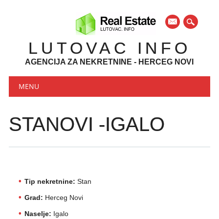
mail
LUTOVAC INFO
AGENCIJA ZA NEKRETNINE - HERCEG NOVI
Main menu
Skip to content
MENU
STANOVI -IGALO
Tip nekretnine:
Stan
Grad:
Herceg Novi
Naselje:
Igalo