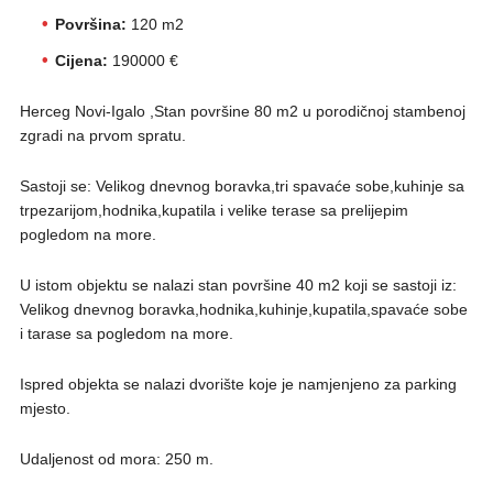
Površina:
120 m2
Cijena:
190000 €
Herceg Novi-Igalo ,Stan površine 80 m2 u porodičnoj stambenoj
zgradi na prvom spratu.
Sastoji se: Velikog dnevnog boravka,tri spavaće sobe,kuhinje sa
trpezarijom,hodnika,kupatila i velike terase sa prelijepim
pogledom na more.
U istom objektu se nalazi stan površine 40 m2 koji se sastoji iz:
Velikog dnevnog boravka,hodnika,kuhinje,kupatila,spavaće sobe
i tarase sa pogledom na more.
Ispred objekta se nalazi dvorište koje je namjenjeno za parking
mjesto.
Udaljenost od mora: 250 m.