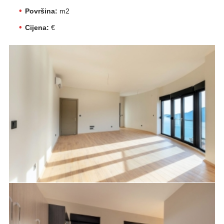
Površina:
m2
Cijena:
€