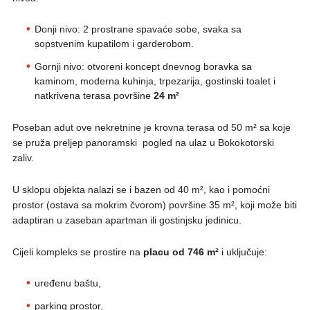
Donji nivo: 2 prostrane spavaće sobe, svaka sa
sopstvenim kupatilom i garderobom.
Gornji nivo: otvoreni koncept dnevnog boravka sa
kaminom, moderna kuhinja, trpezarija, gostinski toalet i
natkrivena terasa površine
24 m²
Poseban adut ove nekretnine je krovna terasa od 50 m² sa koje
se pruža preljep panoramski pogled na ulaz u Bokokotorski
zaliv.
U sklopu objekta nalazi se i bazen od 40 m², kao i pomoćni
prostor (ostava sa mokrim čvorom) površine 35 m², koji može biti
adaptiran u zaseban apartman ili gostinjsku jedinicu.
Cijeli kompleks se prostire na
placu od 746 m²
i uključuje:
uređenu baštu,
parking prostor,