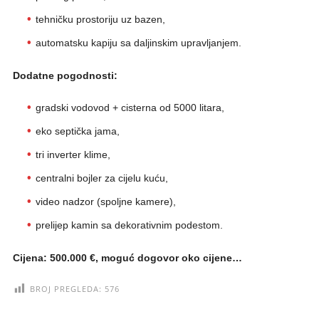
tehničku prostoriju uz bazen,
automatsku kapiju sa daljinskim upravljanjem.
Dodatne pogodnosti:
gradski vodovod + cisterna od 5000 litara,
eko septička jama,
tri inverter klime,
centralni bojler za cijelu kuću,
video nadzor (spoljne kamere),
prelijep kamin sa dekorativnim podestom.
Cijena: 500.000 €, moguć dogovor oko cijene…
BROJ PREGLEDA:
576