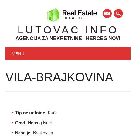
mail
LUTOVAC INFO
AGENCIJA ZA NEKRETNINE - HERCEG NOVI
Main menu
Skip to content
MENU
VILA-BRAJKOVINA
Tip nekretnine:
Kuća
Grad:
Herceg Novi
Naselje:
Brajkovina