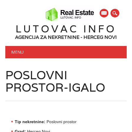
mail
LUTOVAC INFO
AGENCIJA ZA NEKRETNINE - HERCEG NOVI
Main menu
Skip to content
MENU
POSLOVNI
PROSTOR-IGALO
Tip nekretnine:
Poslovni prostor
Grad:
Herceg Novi