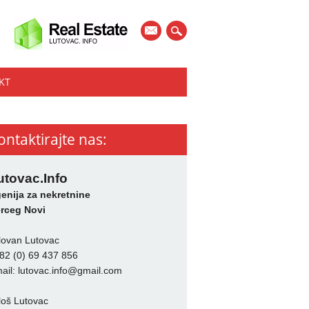
mail
KT
ontaktirajte nas:
utovac.Info
enija za nekretnine
rceg Novi
lovan Lutovac
82 (0) 69 437 856
ail:
lutovac.info@gmail.com
loš Lutovac