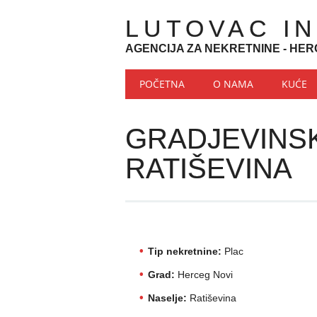
LUTOVAC I
AGENCIJA ZA NEKRETNINE - HER
Main menu
Skip to content
POČETNA
O NAMA
KUĆE
GRADJEVINSK
RATIŠEVINA
Tip nekretnine:
Plac
Grad:
Herceg Novi
Naselje:
Ratiševina