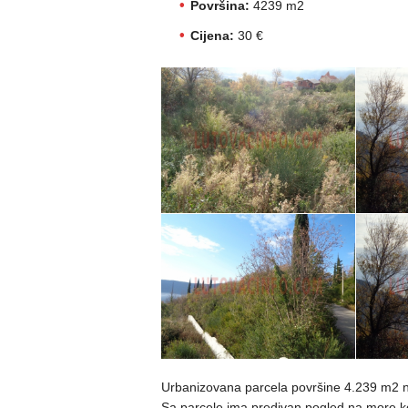
Površina:
4239 m2
Cijena:
30 €
Urbanizovana parcela površine 4.239 m2 n
Sa parcele ima predivan pogled na more ko