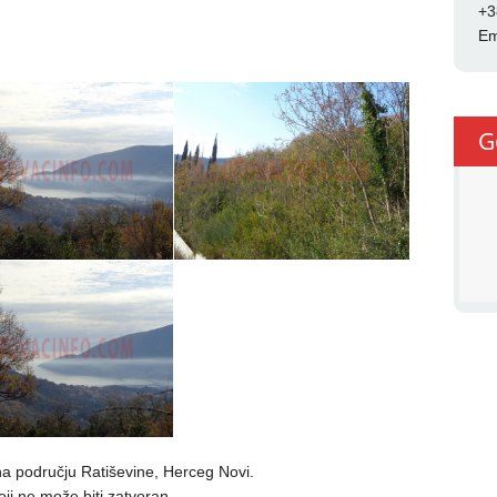
+3
Em
G
a području Ratiševine, Herceg Novi.
ji ne može biti zatvoran.