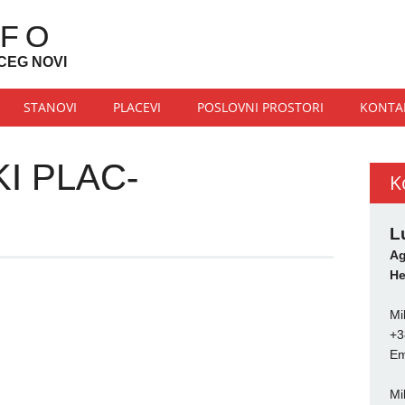
NFO
CEG NOVI
STANOVI
PLACEVI
POSLOVNI PROSTORI
KONTA
I PLAC-
K
L
Ag
He
Mi
+3
Em
Mi