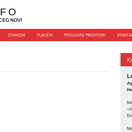
NFO
CEG NOVI
STANOVI
PLACEVI
POSLOVNI PROSTORI
KONTA
K
L
Ag
He
Mi
+3
Em
Mi