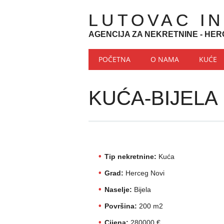
LUTOVAC I
AGENCIJA ZA NEKRETNINE - HER
Main menu
Skip to content
POČETNA
O NAMA
KUĆE
KUĆA-BIJELA
Tip nekretnine:
Kuća
Grad:
Herceg Novi
Naselje:
Bijela
Površina:
200 m2
Cijena:
280000 €