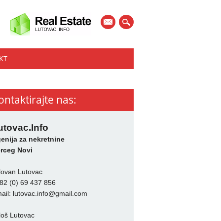
mail
KT
ontaktirajte nas:
utovac.Info
enija za nekretnine
rceg Novi
lovan Lutovac
82 (0) 69 437 856
ail:
lutovac.info@gmail.com
loš Lutovac