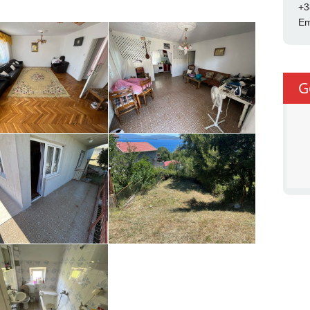
+3
Em
G