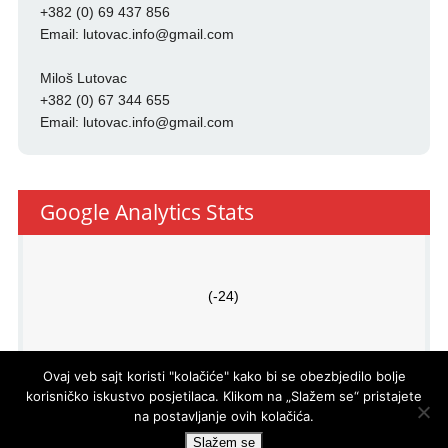
+382 (0) 69 437 856
Email:
lutovac.info@gmail.com
Miloš Lutovac
+382 (0) 67 344 655
Email:
lutovac.info@gmail.com
Google Analytics Stats
(-24)
Ovaj veb sajt koristi "kolačiće" kako bi se obezbjedilo bolje
korisničko iskustvo posjetilaca. Klikom na „Slažem se“ pristajete
na postavljanje ovih kolačića.
PRO
ECO
d.o.o.
© LUTOVAC INFO
- DEVELOPED BY
Slažem se