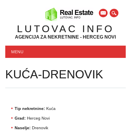
mail
LUTOVAC INFO
AGENCIJA ZA NEKRETNINE - HERCEG NOVI
Main menu
Skip to content
MENU
KUĆA-DRENOVIK
Tip nekretnine:
Kuća
Grad:
Herceg Novi
Naselje:
Drenovik