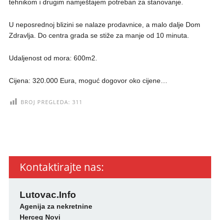
tehnikom i drugim namještajem potreban za stanovanje.
U neposrednoj blizini se nalaze prodavnice, a malo dalje Dom
Zdravlja. Do centra grada se stiže za manje od 10 minuta.
Udaljenost od mora: 600m2.
Cijena: 320.000 Eura, moguć dogovor oko cijene…
BROJ PREGLEDA:
311
Kontaktirajte nas:
Lutovac.Info
Agenija za nekretnine
Herceg Novi