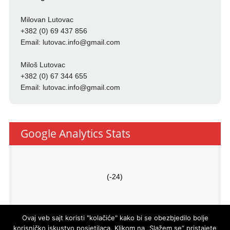
Milovan Lutovac
+382 (0) 69 437 856
Email:
lutovac.info@gmail.com
Miloš Lutovac
+382 (0) 67 344 655
Email:
lutovac.info@gmail.com
Google Analytics Stats
(-24)
Ovaj veb sajt koristi "kolačiće" kako bi se obezbjedilo bolje
korisničko iskustvo posjetilaca. Klikom na „Slažem se“ pristajete