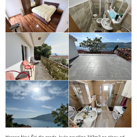
Herceg Novi-Širi dio grada, kuća površine 343m2 na placu od