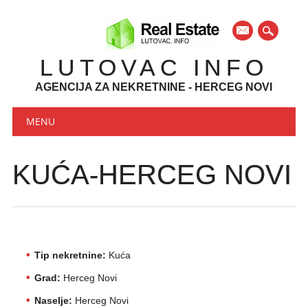
mail
LUTOVAC INFO
AGENCIJA ZA NEKRETNINE - HERCEG NOVI
Main menu
Skip to content
MENU
KUĆA-HERCEG NOVI
Tip nekretnine:
Kuća
Grad:
Herceg Novi
Naselje:
Herceg Novi