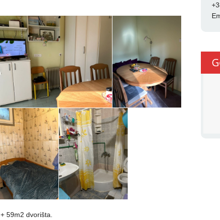
+3
Em
G
+ 59m2 dvorišta.