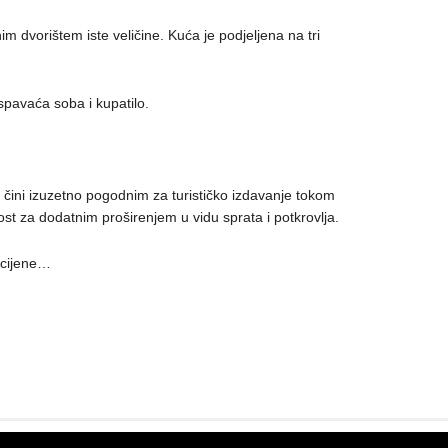
 dvorištem iste veličine. Kuća je podjeljena na tri
spavaća soba i kupatilo.
e čini izuzetno pogodnim za turističko izdavanje tokom
ost za dodatnim proširenjem u vidu sprata i potkrovlja.
 cijene…
PRO
ECO
d.o.o.
© LUTOVAC INFO
- DEVELOPED BY