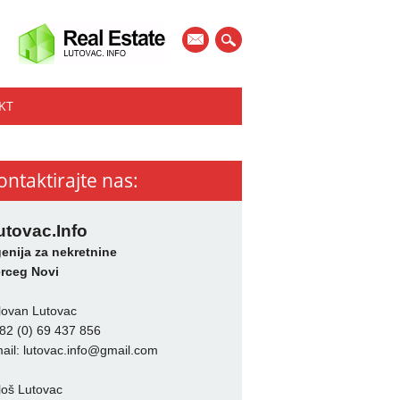
mail
KT
ontaktirajte nas:
utovac.Info
enija za nekretnine
rceg Novi
lovan Lutovac
82 (0) 69 437 856
ail:
lutovac.info@gmail.com
loš Lutovac