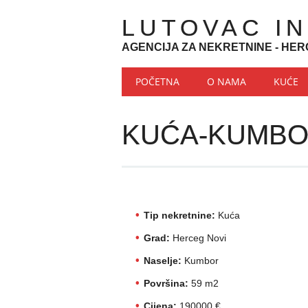
LUTOVAC I
AGENCIJA ZA NEKRETNINE - HER
Main menu
Skip to content
POČETNA
O NAMA
KUĆE
KUĆA-KUMB
Tip nekretnine:
Kuća
Grad:
Herceg Novi
Naselje:
Kumbor
Površina:
59 m2
Cijena:
190000 €