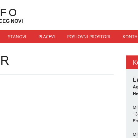
NFO
CEG NOVI
STANOVI
PLACEVI
POSLOVNI PROSTORI
KONTA
OR
K
L
Ag
He
Mi
+3
Em
Mi