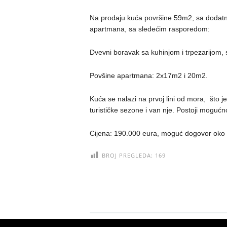
Na prodaju kuća površine 59m2, sa dodatnim
apartmana, sa sledećim rasporedom:
Dvevni boravak sa kuhinjom i trpezarijom, 
Povšine apartmana: 2x17m2 i 20m2.
Kuća se nalazi na prvoj lini od mora, što j
turističke sezone i van nje. Postoji mogućn
Cijena: 190.000 eura, moguć dogovor oko
BROJ PREGLEDA:
169