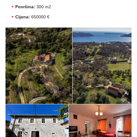
Površina:
300 m2
Cijena:
650000 €