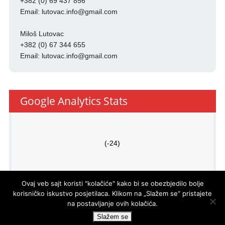
+382 (0) 69 437 856
Email:
lutovac.info@gmail.com
Miloš Lutovac
+382 (0) 67 344 655
Email:
lutovac.info@gmail.com
Google Analytics Stats
(-24)
Ovaj veb sajt koristi "kolačiće" kako bi se obezbjedilo bolje
korisničko iskustvo posjetilaca. Klikom na „Slažem se“ pristajete
na postavljanje ovih kolačića.
PRO
ECO
d.o.o.
© LUTOVAC INFO
- DEVELOPED BY
Slažem se
POWERED BY
WP DEV SHED