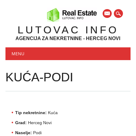
mail
LUTOVAC INFO
AGENCIJA ZA NEKRETNINE - HERCEG NOVI
Main menu
Skip to content
MENU
KUĆA-PODI
Tip nekretnine:
Kuća
Grad:
Herceg Novi
Naselje:
Podi