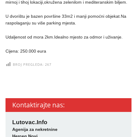
mirnoj i tihoj lokaciji,okružena zelenilom i mediteranskim biljem.
U dvorištu je bazen površine 33m2 i manji pomoćni objekat.Na
raspolaganju su više parking mjesta.
Udaljenost od mora 2km.Idealno mjesto za odmor i uživanje.
Cijena: 250.000 eura
BROJ PREGLEDA:
267
Kontaktirajte nas:
Lutovac.Info
Agenija za nekretnine
Herceg Novi