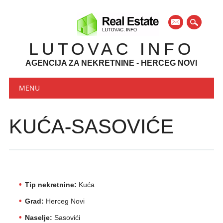
mail
LUTOVAC INFO
AGENCIJA ZA NEKRETNINE - HERCEG NOVI
Main menu
Skip to content
MENU
KUĆA-SASOVIĆE
Tip nekretnine:
Kuća
Grad:
Herceg Novi
Naselje:
Sasovići