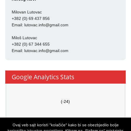
Milovan Lutovac
+382 (0) 69 437 856
Email:
lutovac.info@gmail.com
Miloš Lutovac
+382 (0) 67 344 655
Email:
lutovac.info@gmail.com
Google Analytics Stats
(-24)
Ovaj veb sajt koristi "kolačiće" kako bi se obezbjedilo bolje
korisničko iskustvo posjetilaca. Klikom na „Slažem se“ pristajete