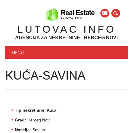
mail
LUTOVAC INFO
AGENCIJA ZA NEKRETNINE - HERCEG NOVI
Main menu
Skip to content
MENU
KUĆA-SAVINA
Tip nekretnine:
Kuća
Grad:
Herceg Novi
Naselje:
Savina