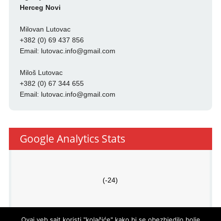
Herceg Novi
Milovan Lutovac
+382 (0) 69 437 856
Email:
lutovac.info@gmail.com
Miloš Lutovac
+382 (0) 67 344 655
Email:
lutovac.info@gmail.com
Google Analytics Stats
(-24)
Ovaj veb sajt koristi "kolačiće" kako bi se obezbjedilo bolje