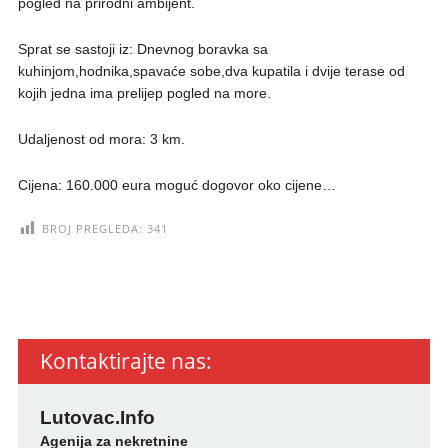
pogled na prirodni ambijent.
Sprat se sastoji iz: Dnevnog boravka sa
kuhinjom,hodnika,spavaće sobe,dva kupatila i dvije terase od
kojih jedna ima prelijep pogled na more.
Udaljenost od mora: 3 km.
Cijena: 160.000 eura moguć dogovor oko cijene…
BROJ PREGLEDA:
341
Kontaktirajte nas:
Lutovac.Info
Agenija za nekretnine