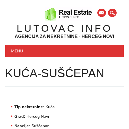
mail
LUTOVAC INFO
AGENCIJA ZA NEKRETNINE - HERCEG NOVI
Main menu
Skip to content
MENU
KUĆA-SUŠĆEPAN
Tip nekretnine:
Kuća
Grad:
Herceg Novi
Naselje:
Sušćepan