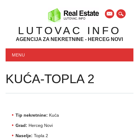
mail
LUTOVAC INFO
AGENCIJA ZA NEKRETNINE - HERCEG NOVI
Main menu
Skip to content
MENU
KUĆA-TOPLA 2
Tip nekretnine:
Kuća
Grad:
Herceg Novi
Naselje:
Topla 2