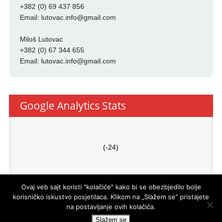
+382 (0) 69 437 856
Email:
lutovac.info@gmail.com
Miloš Lutovac
+382 (0) 67 344 655
Email:
lutovac.info@gmail.com
Google Analytics Stats
(-24)
Ovaj veb sajt koristi "kolačiće" kako bi se obezbjedilo bolje
korisničko iskustvo posjetilaca. Klikom na „Slažem se“ pristajete
na postavljanje ovih kolačića.
PRO
ECO
d.o.o.
© LUTOVAC INFO
- DEVELOPED BY
Slažem se