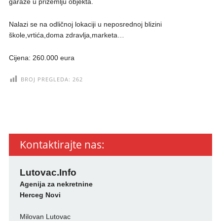
garaže u prizemlju objekta.
Nalazi se na odličnoj lokaciji u neposrednoj blizini
škole,vrtića,doma zdravlja,marketa…
Cijena: 260.000 eura
BROJ PREGLEDA:
262
Kontaktirajte nas:
Lutovac.Info
Agenija za nekretnine
Herceg Novi
Milovan Lutovac