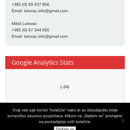
+382 (0) 69 437 856
Email:
lutovac.info@gmail.com
Miloš Lutovac
+382 (0) 67 344 655
Email:
lutovac.info@gmail.com
Google Analytics Stats
(-24)
Ovaj veb sajt koristi "kolačiće" kako bi se obezbjedilo bolje
korisničko iskustvo posjetilaca. Klikom na „Slažem se“ pristajete
na postavljanje ovih kolačića.
PRO
ECO
d.o.o.
© LUTOVAC INFO
- DEVELOPED BY
Slažem se