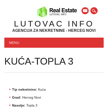
mail
LUTOVAC INFO
AGENCIJA ZA NEKRETNINE - HERCEG NOVI
Main menu
Skip to content
MENU
KUĆA-TOPLA 3
Tip nekretnine:
Kuća
Grad:
Herceg Novi
Naselje:
Topla 3