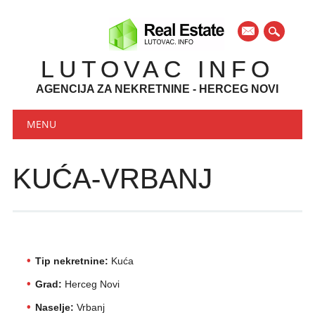
mail
LUTOVAC INFO
AGENCIJA ZA NEKRETNINE - HERCEG NOVI
Main menu
Skip to content
MENU
KUĆA-VRBANJ
Tip nekretnine:
Kuća
Grad:
Herceg Novi
Naselje:
Vrbanj