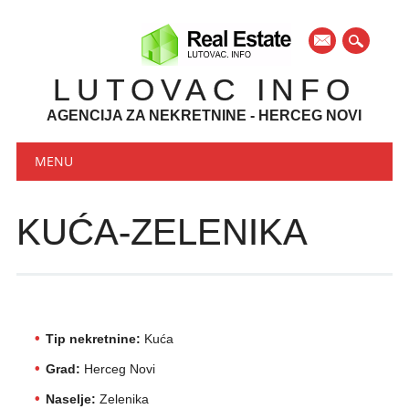
mail
LUTOVAC INFO
AGENCIJA ZA NEKRETNINE - HERCEG NOVI
Main menu
Skip to content
MENU
KUĆA-ZELENIKA
Tip nekretnine:
Kuća
Grad:
Herceg Novi
Naselje:
Zelenika