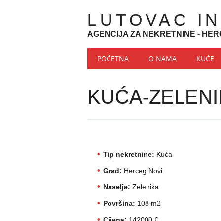
LUTOVAC I
AGENCIJA ZA NEKRETNINE - HER
Main menu
Skip to content
POČETNA
O NAMA
KUĆE
KUĆA-ZELENI
Tip nekretnine:
Kuća
Grad:
Herceg Novi
Naselje:
Zelenika
Površina:
108 m2
Cijena:
142000 €