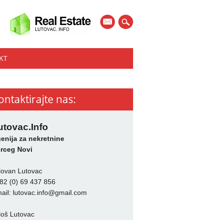
mail
KT
ontaktirajte nas:
utovac.Info
enija za nekretnine
rceg Novi
lovan Lutovac
82 (0) 69 437 856
ail:
lutovac.info@gmail.com
loš Lutovac