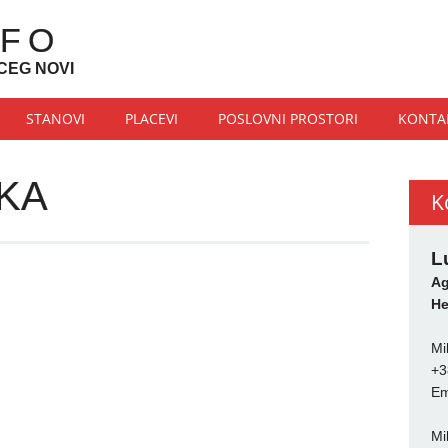
NFO
CEG NOVI
STANOVI
PLACEVI
POSLOVNI PROSTORI
KONTA
KA
K
L
Ag
He
Mi
+3
Em
Mi