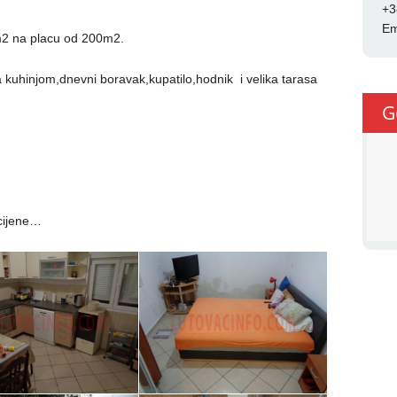
+3
Em
m2 na placu od 200m2.
sa kuhinjom,dnevni boravak,kupatilo,hodnik i velika tarasa
G
cijene…