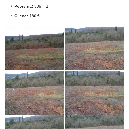
Površina:
886 m2
Cijena:
180 €