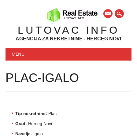
mail
LUTOVAC INFO
AGENCIJA ZA NEKRETNINE - HERCEG NOVI
Main menu
Skip to content
MENU
PLAC-IGALO
Tip nekretnine:
Plac
Grad:
Herceg Novi
Naselje:
Igalo