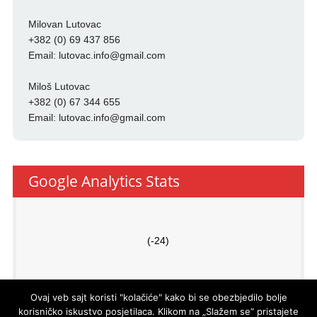
Milovan Lutovac
+382 (0) 69 437 856
Email:
lutovac.info@gmail.com
Miloš Lutovac
+382 (0) 67 344 655
Email:
lutovac.info@gmail.com
Google Analytics Stats
(-24)
Ovaj veb sajt koristi "kolačiće" kako bi se obezbjedilo bolje
korisničko iskustvo posjetilaca. Klikom na „Slažem se“ pristajete