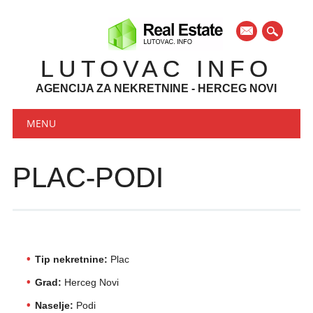
mail
LUTOVAC INFO
AGENCIJA ZA NEKRETNINE - HERCEG NOVI
Main menu
Skip to content
MENU
PLAC-PODI
Tip nekretnine:
Plac
Grad:
Herceg Novi
Naselje:
Podi