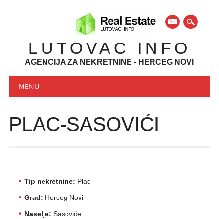
mail
LUTOVAC INFO
AGENCIJA ZA NEKRETNINE - HERCEG NOVI
Main menu
Skip to content
MENU
PLAC-SASOVIĆI
Tip nekretnine:
Plac
Grad:
Herceg Novi
Naselje:
Sasoviće