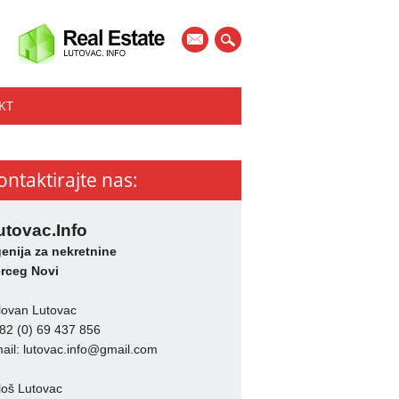
mail
KT
ontaktirajte nas:
utovac.Info
enija za nekretnine
rceg Novi
lovan Lutovac
82 (0) 69 437 856
ail:
lutovac.info@gmail.com
loš Lutovac