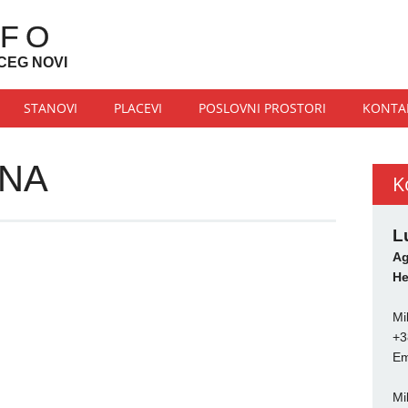
NFO
CEG NOVI
STANOVI
PLACEVI
POSLOVNI PROSTORI
KONTA
INA
K
L
Ag
He
Mi
+3
Em
Mi