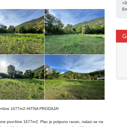
+3
Em
G
površine 1677m2-HITNA PRODAJA!
upne površine 1677m2. Plac je potpuno ravan, nalazi se na