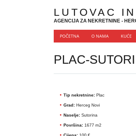
LUTOVAC I
AGENCIJA ZA NEKRETNINE - HER
Main menu
Skip to content
POČETNA
O NAMA
KUĆE
PLAC-SUTOR
Tip nekretnine:
Plac
Grad:
Herceg Novi
Naselje:
Sutorina
Površina:
1677 m2
Cijena:
100 €