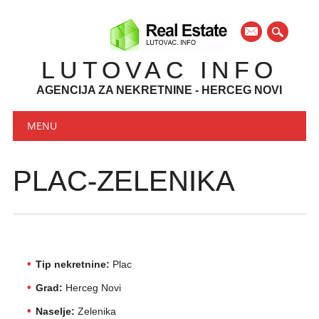
mail
LUTOVAC INFO
AGENCIJA ZA NEKRETNINE - HERCEG NOVI
Main menu
Skip to content
MENU
PLAC-ZELENIKA
Tip nekretnine:
Plac
Grad:
Herceg Novi
Naselje:
Zelenika