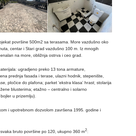
objekat površine 500m2 sa terasama. More vazdušno oko
nuta, centar i Stari grad vazdušno 100 m. Iz mnogih
enalan na more, obližnja ostrva i ceo grad.
terijala: ugradjeno preko 13 tona armature,
a prednja fasada i terase, ulazni hodnik, stepenište,
ase, pločice do plafona; parket ‘ekstra klasa’ hrast; stolarija
ožene blusterima; etažno – centralno i solarno
 bojler u prizemlju).
kom i upotrebnom dozvolom završena 1995. godine i
2
, svaka bruto površine po 120, ukupno 360 m
: