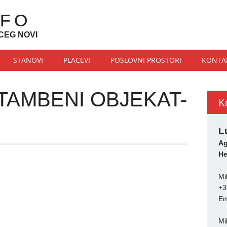
NFO
CEG NOVI
STANOVI
PLACEVI
POSLOVNI PROSTORI
KONTA
AMBENI OBJEKAT-
K
L
Ag
He
Mi
+3
Em
Mi