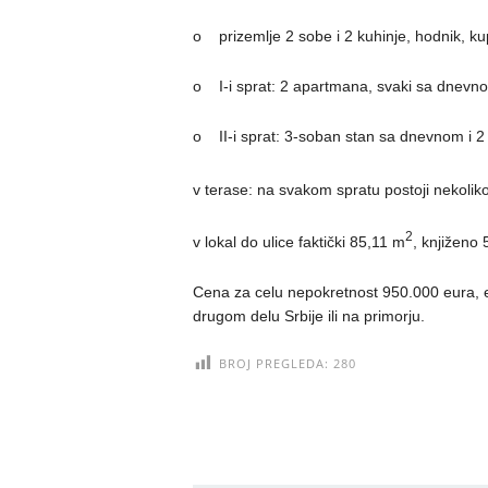
o prizemlje 2 sobe i 2 kuhinje, hodnik, ku
o I-i sprat: 2 apartmana, svaki sa dnevno
o II-i sprat: 3-soban stan sa dnevnom i 2 
v terase: na svakom spratu postoji nekolik
2
v lokal do ulice faktički 85,11 m
, knjiženo
Cena za celu nepokretnost 950.000 eura, 
drugom delu Srbije ili na primorju.
BROJ PREGLEDA:
280