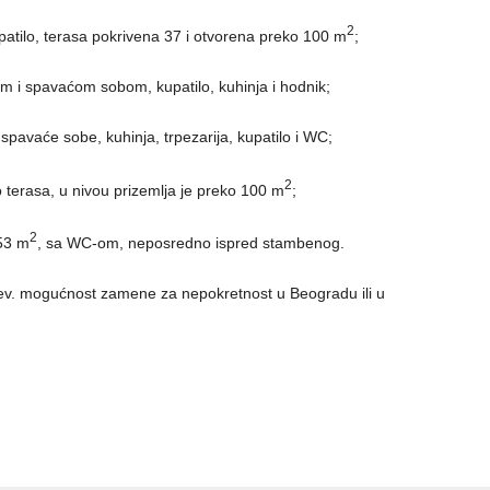
2
patilo, terasa pokrivena 37 i otvorena preko 100 m
;
m i spavaćom sobom, kupatilo, kuhinja i hodnik;
spavaće sobe, kuhinja, trpezarija, kupatilo i WC;
2
o terasa, u nivou prizemlja je preko 100 m
;
2
 53 m
, sa WC-om, neposredno ispred stambenog.
ev. mogućnost zamene za nepokretnost u Beogradu ili u