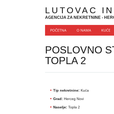
LUTOVAC I
AGENCIJA ZA NEKRETNINE - HER
Main menu
Skip to content
POČETNA
O NAMA
KUĆE
POSLOVNO ST
TOPLA 2
Tip nekretnine:
Kuća
Grad:
Herceg Novi
Naselje:
Topla 2