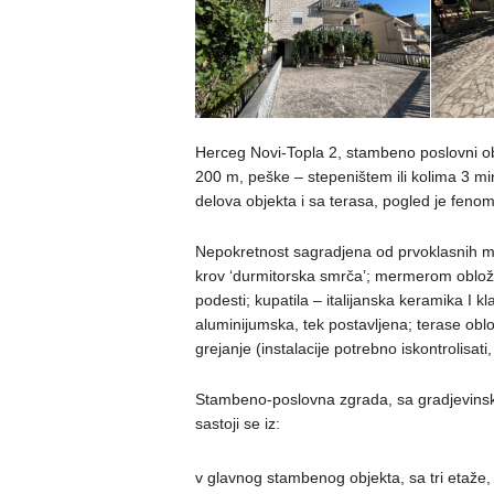
Herceg Novi-Topla 2, stambeno poslovni 
200 m, peške – stepeništem ili kolima 3 mi
delova objekta i sa terasa, pogled je fenom
Nepokretnost sagradjena od prvoklasnih ma
krov ‘durmitorska smrča’; mermerom obložen
podesti; kupatila – italijanska keramika I kl
aluminijumska, tek postavljena; terase obl
grejanje (instalacije potrebno iskontrolisati,
Stambeno-poslovna zgrada, sa gradjevins
sastoji se iz:
v glavnog stambenog objekta, sa tri etaže