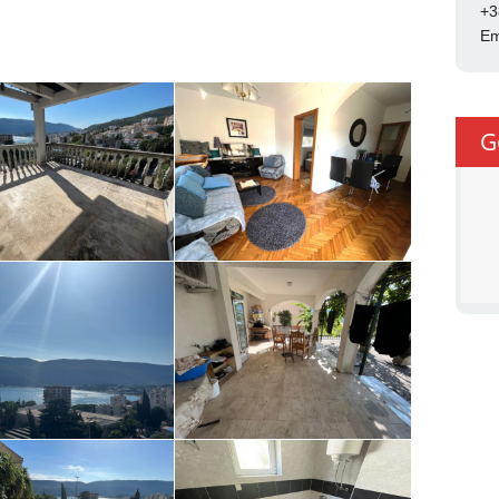
+3
Em
G