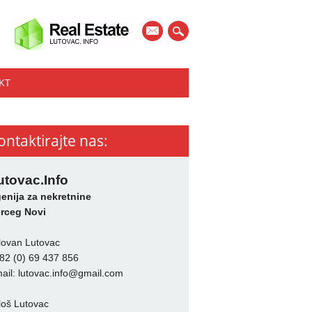
mail
KT
ontaktirajte nas:
utovac.Info
enija za nekretnine
rceg Novi
lovan Lutovac
82 (0) 69 437 856
ail:
lutovac.info@gmail.com
loš Lutovac