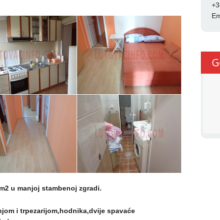
+3
Em
G
m2 u manjoj stambenoj zgradi.
njom i trpezarijom,hodnika,dvije spavaće