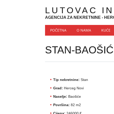
LUTOVAC I
AGENCIJA ZA NEKRETNINE - HER
Main menu
Skip to content
POČETNA
O NAMA
KUĆE
STAN-BAOŠI
Tip nekretnine:
Stan
Grad:
Herceg Novi
Naselje:
Baošiće
Površina:
82 m2
Cijena:
246000 €