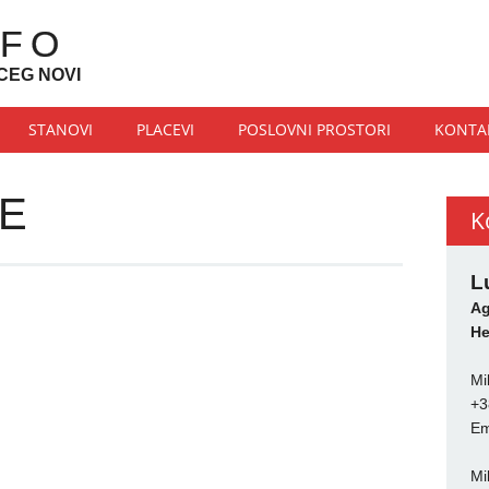
NFO
CEG NOVI
STANOVI
PLACEVI
POSLOVNI PROSTORI
KONTA
ĆE
K
L
Ag
He
Mi
+3
Em
Mi