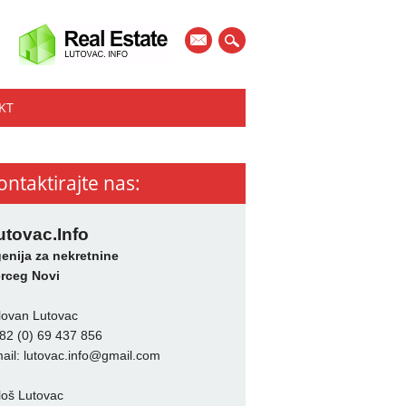
mail
KT
ontaktirajte nas:
utovac.Info
enija za nekretnine
rceg Novi
lovan Lutovac
82 (0) 69 437 856
ail:
lutovac.info@gmail.com
loš Lutovac