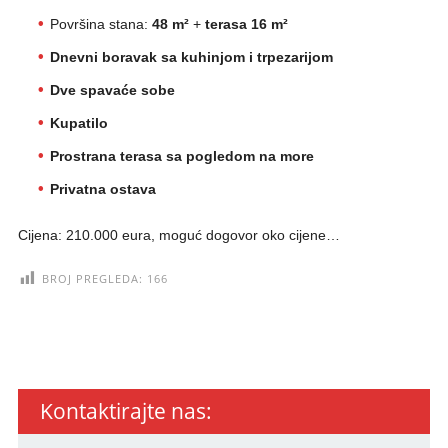
Površina stana:
48 m²
+
terasa 16 m²
Dnevni boravak sa kuhinjom i trpezarijom
Dve spavaće sobe
Kupatilo
Prostrana terasa sa pogledom na more
Privatna ostava
Cijena: 210.000 eura, moguć dogovor oko cijene…
BROJ PREGLEDA:
166
Kontaktirajte nas: