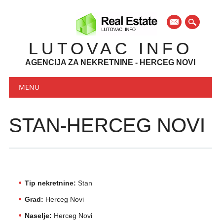
mail
LUTOVAC INFO
AGENCIJA ZA NEKRETNINE - HERCEG NOVI
Main menu
Skip to content
MENU
STAN-HERCEG NOVI
Tip nekretnine:
Stan
Grad:
Herceg Novi
Naselje:
Herceg Novi