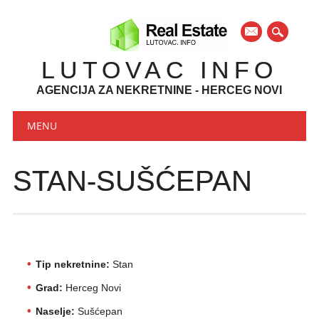
mail
LUTOVAC INFO
AGENCIJA ZA NEKRETNINE - HERCEG NOVI
Main menu
Skip to content
MENU
STAN-SUŠĆEPAN
Tip nekretnine:
Stan
Grad:
Herceg Novi
Naselje:
Sušćepan