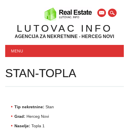
mail
LUTOVAC INFO
AGENCIJA ZA NEKRETNINE - HERCEG NOVI
Main menu
Skip to content
MENU
STAN-TOPLA
Tip nekretnine:
Stan
Grad:
Herceg Novi
Naselje:
Topla 1