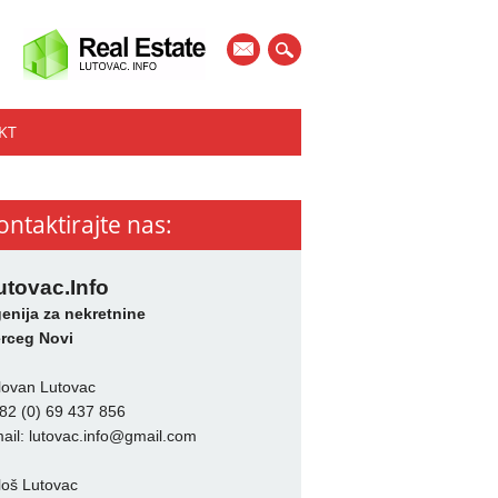
mail
KT
ontaktirajte nas:
utovac.Info
enija za nekretnine
rceg Novi
lovan Lutovac
82 (0) 69 437 856
ail:
lutovac.info@gmail.com
loš Lutovac