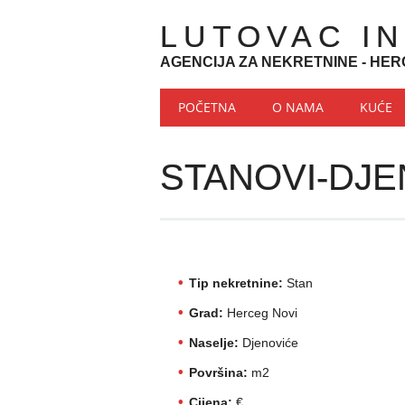
LUTOVAC I
AGENCIJA ZA NEKRETNINE - HER
Main menu
Skip to content
POČETNA
O NAMA
KUĆE
STANOVI-DJE
Tip nekretnine:
Stan
Grad:
Herceg Novi
Naselje:
Djenoviće
Površina:
m2
Cijena:
€