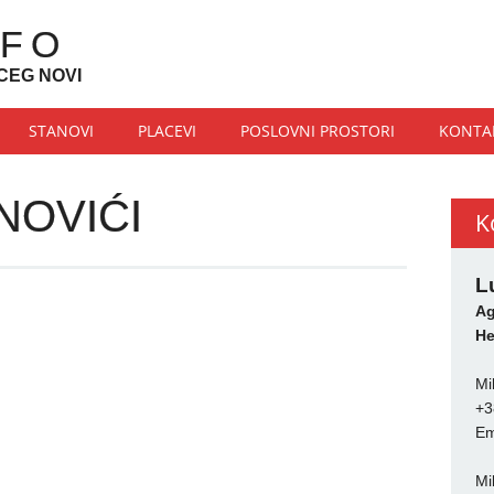
NFO
CEG NOVI
STANOVI
PLACEVI
POSLOVNI PROSTORI
KONTA
NOVIĆI
K
L
Ag
He
Mi
+3
Em
Mi