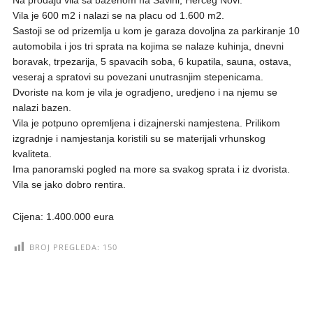
Vila je 600 m2 i nalazi se na placu od 1.600 m2.
Sastoji se od prizemlja u kom je garaza dovoljna za parkiranje 10
automobila i jos tri sprata na kojima se nalaze kuhinja, dnevni
boravak, trpezarija, 5 spavacih soba, 6 kupatila, sauna, ostava,
veseraj a spratovi su povezani unutrasnjim stepenicama.
Dvoriste na kom je vila je ogradjeno, uredjeno i na njemu se
nalazi bazen.
Vila je potpuno opremljena i dizajnerski namjestena. Prilikom
izgradnje i namjestanja koristili su se materijali vrhunskog
kvaliteta.
Ima panoramski pogled na more sa svakog sprata i iz dvorista.
Vila se jako dobro rentira.
Cijena: 1.400.000 eura
BROJ PREGLEDA:
150