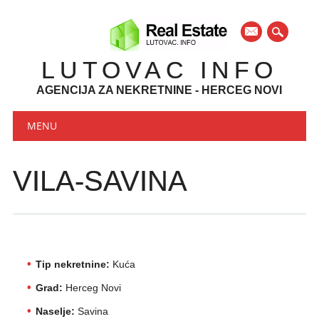
mail
LUTOVAC INFO
AGENCIJA ZA NEKRETNINE - HERCEG NOVI
Main menu
Skip to content
MENU
VILA-SAVINA
Tip nekretnine:
Kuća
Grad:
Herceg Novi
Naselje:
Savina