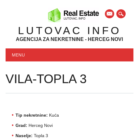
mail
LUTOVAC INFO
AGENCIJA ZA NEKRETNINE - HERCEG NOVI
Main menu
Skip to content
MENU
VILA-TOPLA 3
Tip nekretnine:
Kuća
Grad:
Herceg Novi
Naselje:
Topla 3