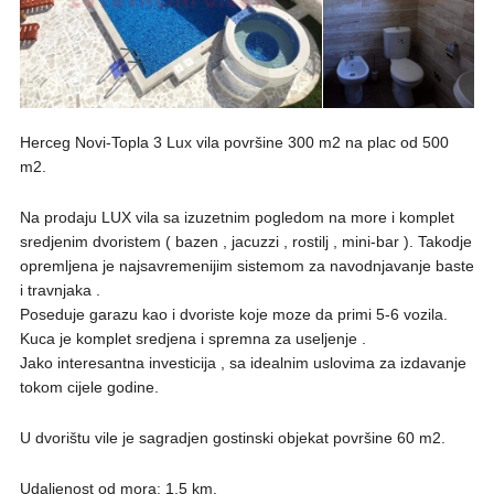
Herceg Novi-Topla 3 Lux vila površine 300 m2 na plac od 500
m2.
Na prodaju LUX vila sa izuzetnim pogledom na more i komplet
sredjenim dvoristem ( bazen , jacuzzi , rostilj , mini-bar ). Takodje
opremljena je najsavremenijim sistemom za navodnjavanje baste
i travnjaka .
Poseduje garazu kao i dvoriste koje moze da primi 5-6 vozila.
Kuca je komplet sredjena i spremna za useljenje .
Jako interesantna investicija , sa idealnim uslovima za izdavanje
tokom cijele godine.
U dvorištu vile je sagradjen gostinski objekat površine 60 m2.
Udaljenost od mora: 1,5 km.